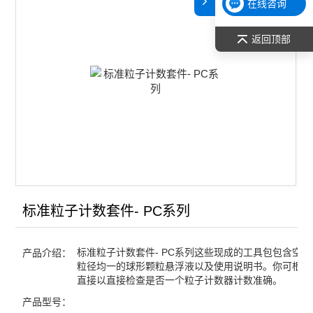
在线咨询
原子吸收光谱（AAS）
返回顶部
仪器鉴定用标准物质
切片机
纳米压痕仪、划痕仪
恒温/加热/干燥
样品前处理
标准粒子计数套件- PC系列
查看全部 >>
标准粒子计数套件- PC系列这些现成的工具包包含空
产品介绍：
粒径均一的球形颗粒悬浮液以及使用说明书。你可根据
直接以直接检查是否一个粒子计数器计数准确。
产品型号：