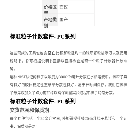
价格区
面议
间
产地类
国产
别
标准粒子计数套件- PC系列
空白
这些现成的工具包包含
比照和粒径均一的球形颗粒悬浮液以及使用
说明书。你可根据说明书直接以直接检查是否一个粒子计数器计数准
确。
这种
NIST
认证的粒子以浓度为
3000
个
/
毫升分散在水相溶液中。该粒子具
有良好的胶体稳定性重悬单分散性良好，易于长时间保存。我们在该粒
子悬浮液加入了磁力搅拌棒以确保测量实验过程中粒子均匀分散。
标准粒子计数套件- PC系列
交货范围和保质期
....
每个套件包括一个
25
毫升空白
,
外加磁搅拌棒
25
毫升粒子悬浮和一个证
书，
保质期是
2
年