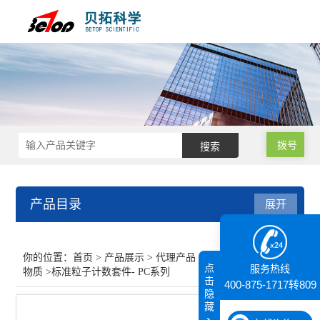
拨号
产品目录
展开
代理产品
你的位置：
首页
>
产品展示
>
代理产品
>
仪器鉴定用标准
点
服务热线
物质
>标准粒子计数套件- PC系列
显微操作仪
击
400-875-1717转809
隐
藏
核磁共振（NMR）