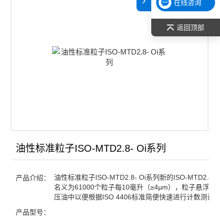
在线咨询
原子吸收光谱（AAS）
返回顶部
仪器鉴定用标准物质
切片机
纳米压痕仪、划痕仪
恒温/加热/干燥
样品前处理
油性标准粒子ISO-MTD2.8- Oi系列
查看全部 >>
油性标准粒子ISO-MTD2.8- Oi系列新的ISO-MTD2.
产品介绍：
名义为61000个粒子每10毫升（≥4μm），粒子悬浮在
压油中以便根据ISO 4406标准简便快速进行计数测试
产品型号：