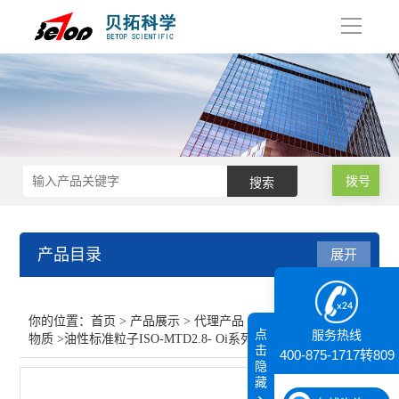
导
航
拨号
产品目录
展开
代理产品
你的位置：
首页
>
产品展示
>
代理产品
>
仪器鉴定用标准
点
服务热线
物质
>油性标准粒子ISO-MTD2.8- Oi系列
显微操作仪
击
400-875-1717转809
隐
藏
核磁共振（NMR）