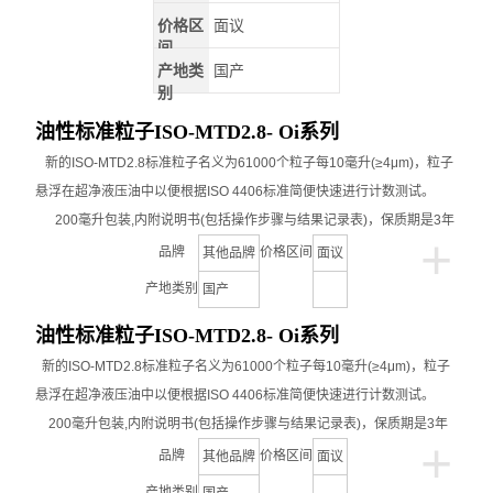
价格区
面议
间
产地类
国产
别
油性标准粒子ISO-MTD2.8- Oi系列
新的
ISO-MTD2.8
标准粒子名义为
61000
个粒子每
10
毫升
(≥4μm)
，粒子
悬浮在超净液压油中以便根据
ISO 4406
标准简便快速进行计数测试。
200
毫升包装
,内附说明书
(
包括操作步骤与结果记录表
)，
保质期是
3
年
+
品牌
价格区间
其他品牌
面议
产地类别
国产
油性标准粒子ISO-MTD2.8- Oi系列
新的
ISO-MTD2.8
标准粒子名义为
61000
个粒子每
10
毫升
(≥4μm)
，粒子
悬浮在超净液压油中以便根据
ISO 4406
标准简便快速进行计数测试。
200
毫升包装
,内附说明书
(
包括操作步骤与结果记录表
)，
保质期是
3
年
+
品牌
价格区间
其他品牌
面议
产地类别