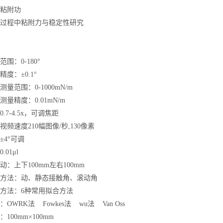
析粘附功
层过程中粘附力与稳定性研究
围：0-180°
精度：±0.1°
量范围：0-1000mN/m
量精度：0.01mN/m
.7-4.5x，可调焦距
频速度210幅图像/秒,130像素
±4°可调
01μl
动：上下100mm左右100mm
量方法：动、静态接触角、滚动角
析方法：6种常用拟合方法
OWRK法 Fowkes法 wu法 Van Oss
100mm×100mm