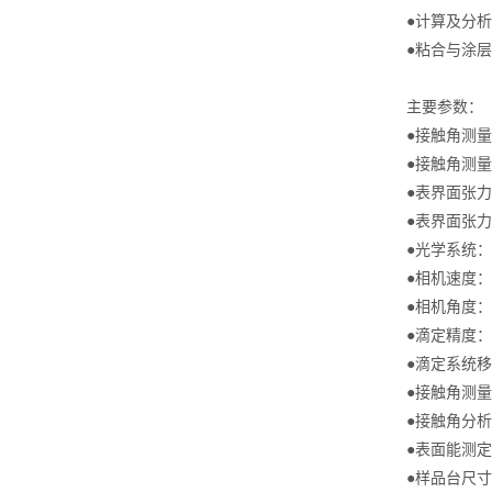
●计算及分
●粘合与涂
主要参数：
●接触角测量范
●接触角测量
●表界面张力测
●表界面张力测
●光学系统：0
●相机速度：视
●相机角度：
●滴定精度：0.
●滴定系统移
●接触角测
●接触角分
●表面能测定：
●样品台尺寸：