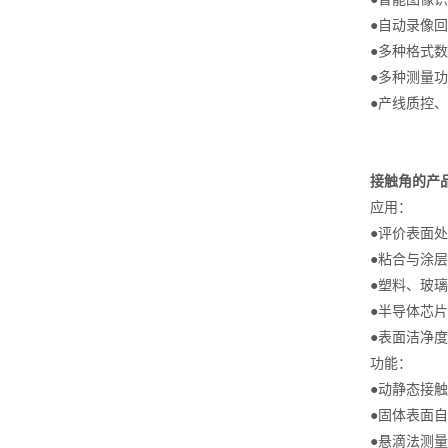
●自动录像
●多种格式
●多种测量
●产线质控
接触角的产
应用：
●评价表面
●粘合与涂
●塑料、玻
●半导体芯
●表面洁净
功能：
●动静态接
●固体表面
●悬滴法测量