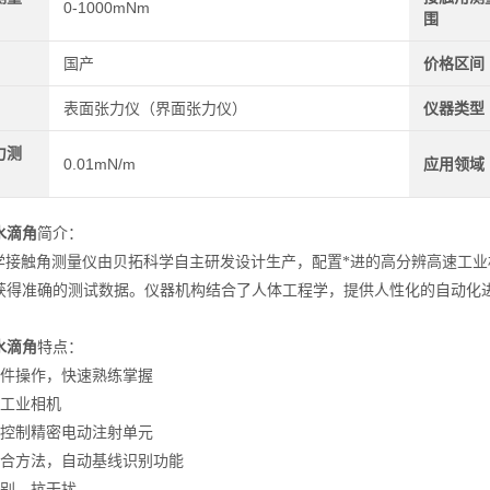
0-1000mNm
围
国产
价格区间
表面张力仪（界面张力仪）
仪器类型
力测
0.01mN/m
应用领域
水滴角
简介：
光学接触角测量仪由贝拓科学自主研发设计生产，配置*进的高分辨高速工业
获得准确的测试数据。仪器机构结合了人体工程学，提供人性化的自动化
水滴角
特点：
硬件操作，快速熟练掌握
辨工业相机
件控制精密电动注射单元
拟合方法，自动基线识别功能
识别，抗干扰