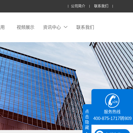
公司简介
联系我们
应用
视频展示
资讯中心
联系我们
点
服务热线
击
400-875-1717转809
隐
藏