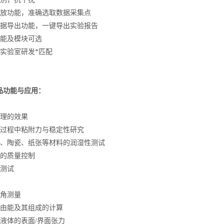
回放功能，准确选取数据采集点
数据导出功能，一键导出实验报告
功能及模块可选
、实验室研发*匹配
品功能与应用：
处理的效果
层过程中粘附力与稳定性研究
璃、陶瓷、纸张等材料的润湿性测试
片的质量控制
度测试
触角测量
自由能及其组成的计算
液体的表面/界面张力