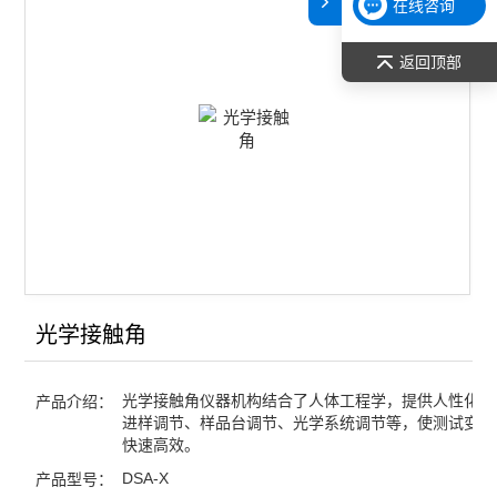
在线咨询
接触角测量仪
返回顶部
国产接触角
接触角
经济型光学接触角测量仪ALPHA
动态接触角测量仪
静态水接触角
光学接触角
光学接触角
水滴角测试仪
光学接触角仪器机构结合了人体工程学，提供人性化的
产品介绍：
自动型接触角分析仪
进样调节、样品台调节、光学系统调节等，使测试变得
快速高效。
DSA-X
产品型号：
查看全部 >>