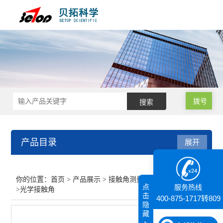
拨号
产品目录
展开
接触角测量仪
你的位置：
首页
>
产品展示
>
接触角测量仪
>
光学接触角
点
服务热线
>光学接触角
高温接触角测量仪
击
400-875-1717转809
隐
藏
表面接触角测试仪