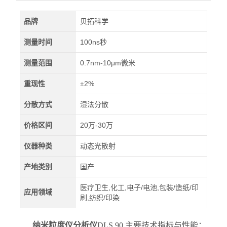
品牌
贝拓科学
测量时间
100ns秒
测量范围
0.7nm-10μm微米
重现性
±2%
分散方式
湿法分散
价格区间
20万-30万
仪器种类
动态光散射
产地类别
国产
医疗卫生,化工,电子/电池,包装/造纸/印
应用领域
刷,纺织/印染
纳米粒度仪分析仪
DLS 90 主要技术指标与性能：