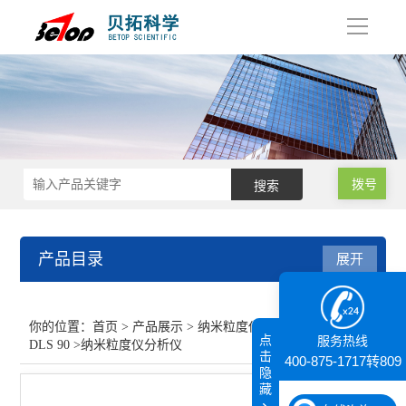
导
航
拨号
产品目录
展开
纳米粒度仪
你的位置：
首页
>
产品展示
>
纳米粒度仪
>
纳米粒度仪
点
服务热线
DLS 90
>纳米粒度仪分析仪
纳米粒度仪DLS 90
击
400-875-1717转809
隐
藏
查看全部 >>