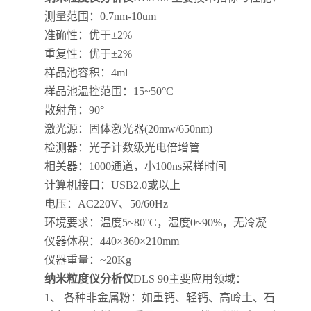
测量范围：0.7nm-10um
准确性：优于±2%
重复性：优于±2%
样品池容积：4ml
样品池温控范围：15~50°C
散射角：90°
激光源：固体激光器(20mw/650nm)
检测器：光子计数级光电倍增管
相关器：1000通道，小100ns采样时间
计算机接口：USB2.0或以上
电压：AC220V、50/60Hz
环境要求：温度5~80°C，湿度0~90%，无冷凝
仪器体积：440×360×210mm
仪器重量：~20Kg
纳米粒度仪分析仪
DLS 90主要应用领域：
1、 各种非金属粉：如重钙、轻钙、高岭土、石