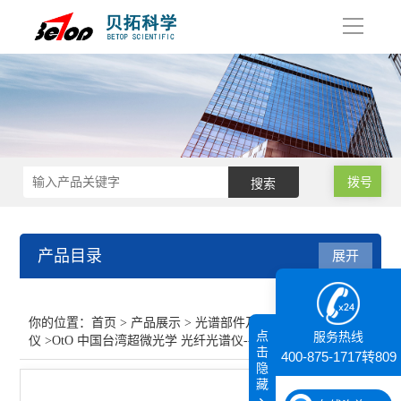
导
航
拨号
产品目录
展开
光谱部件及外设
你的位置：
首页
>
产品展示
>
光谱部件及外设
>
光纤光谱
点
服务热线
仪
>OtO 中国台湾超微光学 光纤光谱仪--智能引擎6号
光纤光谱仪
击
400-875-1717转809
隐
藏
查看全部 >>