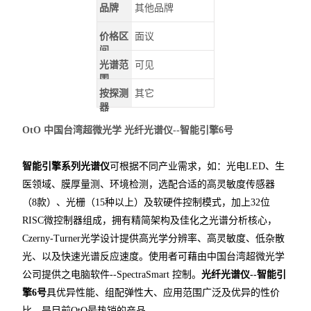
品牌
其他品牌
价格区
面议
间
光谱范
可见
围
按探测
其它
器
OtO 中国台湾超微光学 光纤光谱仪--智能引擎6号
智能引擎系列光谱仪
可根据不同产业需求，如：光电LED、生
医领域、膜厚量测、环境检测，选配合适的高灵敏度传感器
（8款）、光栅（15种以上）及软硬件控制模式，加上32位
RISC微控制器组成，拥有精简架构及佳化之光谱分析核心，
Czerny-Turner光学设计提供高光学分辨率、高灵敏度、低杂散
光、以及快速光谱反应速度。使用者可藉由中国台湾超微光学
公司提供之电脑软件--SpectraSmart 控制。
光纤光谱仪--智能引
擎6号
具优异性能、组配弹性大、应用范围广泛及优异的性价
比，是目前OtO最热销的产品 。