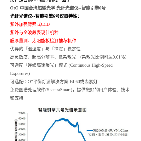
OtO 中国台湾超微光学 光纤光谱仪--智能引擎6号
光纤光谱仪--智能引擎6号
仪器特性：
紫外加强背照式CCD
紫外与全波段表现佳机种
膜厚量测、太阳能板检测推荐机种
优异的「温湿度」与「撞震」稳定性
高灵敏度、超高分辨率、低杂散光 （杂散光比例可达0.01％）
可选配「连续
高速
曝光」模式 (Continuous High-Speed
Exposures)
可选配OtO*平衡灯源解决方案-BL60或卤素灯
免费图谱处理软件(SpectraSmart)，提供您好的用户体验、技术
和支持