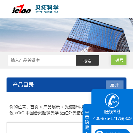
拨号
产品目录
展开
光谱部件及外设
你的位置：
首页
>
产品展示
>
光谱部件及外设
>
光纤光谱
点
服务热线
仪
>OtO 中国台湾超微光学 近红外光谱仪--响尾蛇3号
光纤光谱仪
击
400-875-1717转809
隐
藏
查看全部 >>