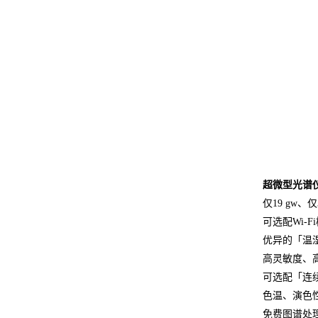
超微型光谱仪-
仅19 gw、仅39
可选配Wi-
优异的「温
高灵敏度、高
可选配「连续高速曝
色温、演色性、
免费图谱处理软