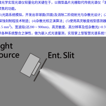
微光学实现光谱仪轻量化的关键在于，以微型晶片光栅取代传统光谱仪「准
聚焦的功能。
1)光路系统模拟，开发出非球面(凹面)及消除二阶绕射光与杂散光设计；
体深蚀刻制程技术制造；(4)杂散光校正演算法；(5)使用高灵敏度线型感测器；(
3
8.5 mm
)、宽波段(达200 ~ 900nm)、高灵敏度、高分辨率及低杂散光(<0
供各种系统整合之弹性，做为嵌入式光谱量测，实现掌上型智慧光谱系统