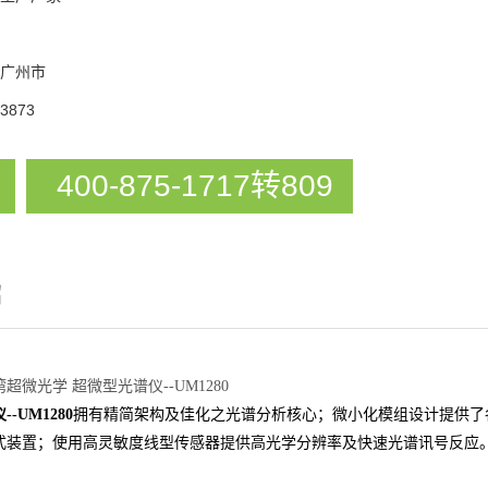
广州市
3873
400-875-1717转809
绍
湾超微光学 超微型光谱仪--UM1280
-UM1280
拥有精简架构及佳化之光谱分析核心；微小化模组设计提供了
式装置；使用高灵敏度线型传感器提供高光学分辨率及快速光谱讯号反应