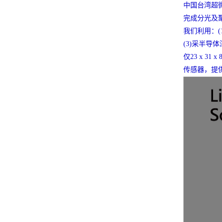
中国台湾超
完成分光及
我们利用：(
(3)采半导
仅23 x 31 x 
传感器，提