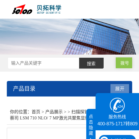
拨号
产品目录
展开
扫描探针显微镜/原子力
你的位置：
首页
>
产品展示
> >
扫描探针显微镜/原子力
>
点
服务热线
蔡司 LSM 710 NLO/ 7 MP激光共聚焦显微镜
高速共聚焦成像仪
击
400-875-1717转809
隐
藏
查看全部 >>