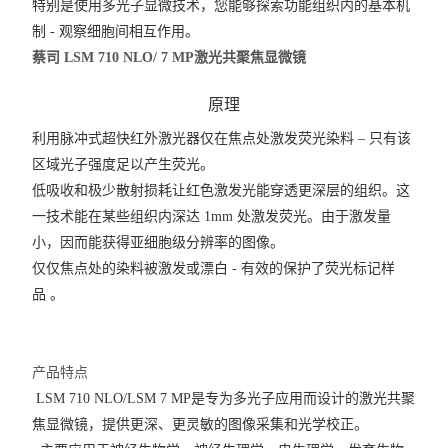
特别是使用多光子显微技术，您能够探索功能组织内的基本机
制 - 观察细胞间相互作用。
蔡司 LSM 710 NLO/ 7 MP激光共聚焦显微镜
原理
利用脉冲式超快红外激光器仅在焦点处激发荧光染料 – 只有该
区域光子强度足以产生荧光。
低吸收和极少散射损耗让红色激发光能穿透更深层的组织。这
一技术能在某些组织内深达 1mm 处激发荧光。由于激发量
小，因而能获得亚细胞级分辨率的图像。
仅仅焦点处的染料被激发或漂白 - 有效的保护了荧光标记样
品
。
产品特点
LSM 710 NLO/LSM 7 MP是专为多光子应用而设计的激光共聚
焦显微镜，提供更深、更灵敏的图像采集和光学校正。