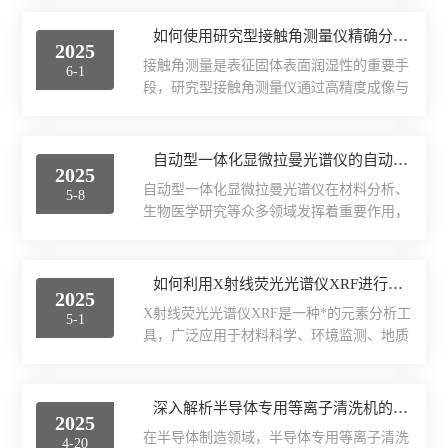
显微镜的高空间分辨率，为纳米材料的结构
X射线衍射仪（XRD）
拉曼散射信号携带着丰富的结构信息，包括
表征提供了技术手段。在纳米材料的结构研
如何使用研究型接触角测量仪精确分析液滴接触角？
化学键振动模式、晶体结构特征以及分子取
2025
究中，显微共聚焦拉曼光谱仪展现出多方面
激光光散射仪
向等关键数据。这种非破坏性的检测方式，
接触角测量是表征固体表面润湿性的重要手
6-1
的优势。1、它能够实现样品的微区分析。
使得研究者能够在不改变...
段，研究型接触角测量仪通过高精度成像与
通过将激光聚焦到微米甚至纳米级别的区
扫描电镜（SEM）
分析技术，为材料科学、生物医药等领域提
域，可以精确获取局部区域的拉曼信号，从
供关键数据支持。要实现精确的接触角分
而分析纳米材料不同部位的成分和结构差
电化学工作站
析，需从仪器操作、实验设计和数据分析三
自动型一体化显微拉曼光谱仪的自动化特性与操作简便性说明
异。这对于研究异质结构的纳米材料尤为关
2025
个维度进行系统把控。​​一、仪器校准与参数
键，可以清晰分辨核与壳的不同拉曼特征，
自动型一体化显微拉曼光谱仪在材料分析、
5-8
优化​​使用前需对测量仪进行光学系统校准，
X荧光光谱XRF能量色散型
了解它们的组成和界面情况。2...
生物医学研究等众多领域发挥着重要作用，
确保成像清晰度与角度计算准确性。选择合
其自动化特性与操作简便性使其成为科研人
适的物镜放大倍数，平衡视场范围与细节分
分析仪器-光谱
员的得力助手。​​一、自动化特性​​自动型一体
辨率。调节光源强度与角度，避免反光或阴
化显微拉曼光谱仪的自动化程度高，更大地
如何利用X射线荧光光谱仪XRF进行元素分析
影干扰液滴轮廓识别。对于疏水性较强的表
透反射率测量仪
2025
提高了分析效率和精度。1、自动聚焦功能
面，可辅助使用荧光标记液滴以提高对比
X射线荧光光谱仪XRF是一种*的元素分析工
5-1
是其一大亮点。在显微观察和拉曼光谱采集
度。仪器自带的自动调...
具，广泛应用于材料科学、环境监测、地质
等离子清洗机
过程中，仪器能够自动识别样品的位置和焦
勘探等多个领域。以下是利用光谱仪进行元
距，迅速且精准地调整光学系统，确保观察
素分析的基本步骤和要点。​​一、样品准备​​样
代理产品
和测量都在清晰的焦平面内进行。这不仅节
品的准备是确保准确分析的前提。样品应具
深入解析半导体专用等离子清洗机的工作原理与应用
省了科研人员手动调整焦距的时间，还避免
2025
有代表性，能够反映被分析对象的真实组
了因人为操作不准确而导致的测量误差。
光学显微镜
在半导体制造领域，半导体专用等离子清洗
4-20
成。对于固体样品，需要将其研磨成均匀的