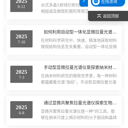
2025
在线咨询
台式多晶X射线衍射仪是分析晶体结构、物
8-12
表面张力仪
相组成及微观形貌的常用工具，其操作流程
返回顶部
需严格遵循安全规范与科学步骤，以确保数
光谱部件及外设
据准确可靠。1、开机准备与安全检查​​开启
仪器总电源前，需确认实验室环境符合安全
如何利用自动型一体化显微拉曼光谱仪提升材料分析效率？
2025
要求，并检查X射线防护门是否正常闭合。
拉曼光谱仪
在材料科学研究中，快速、精准地获取材料
7-10
启动主机后，待系统自检完成，确保无异常
微观结构信息至关重要。自动型一体化显微
报警信号。2、样品制备与装载​​将待测样品
差示/热重/差热/热分析
拉曼光谱仪通过智能化技术整合，提升了材
研磨至细粉状，均匀填充至专用样品架或样
料分析的效率。一、传统拉曼分析常面临操
品皿中，确保表面平整紧实且与测角仪轴线
红外光谱（IR、傅立叶）
作繁琐、耗时较长等问题。自动型一体化设
手动型显微拉曼光谱仪是探索纳米材料的光谱特性
垂直。将样品台平稳推入仪器样品仓指定位
2025
备将显微镜成像、光谱采集与数据处理功能
置，通过观察窗或监控系统确认样品位置居
在纳米材料研究的微观世界里，每一种材料
扫描探针显微镜/原子力
7-3
集成于统一平台，通过自动化流程大幅简化
中，避免偏移影响...
都蕴藏着光谱"指纹"。手动型显微拉曼光谱
操作步骤。研究人员只需设定基本分析参
仪作为探索这些微观特性的重要工具，正以
激光粒度仪、纳米粒度仪
数，仪器即可自主完成样品定位、光谱扫描
其优势推动着纳米科技的发展。一、这种仪
及数据记录全过程，避免了人为操作带来的
器将光学显微镜的精准定位能力与拉曼光谱
通过显微共聚焦拉曼光谱仪探索生物分子的微观环境
误差与时间消耗。二、智能化的样品导航系
低温恒温器
2025
的分子识别特性结合。通过显微镜物镜，研
统是提升效率的关键。高分辨率显微镜与自
显微共聚焦拉曼光谱仪是一种*的工具，能
6-8
究人员可以直接观察并精确定位纳米尺度的
动载物台协同工作，可快速定...
荧光分光光度计（分子荧光
够在纳米尺度上揭示材料的分子振动和晶体
样品区域，实现从宏观到微观的无缝衔接。
结构信息。它结合了拉曼光谱的高灵敏度和
当激光照射到样品表面时，材料分子产生的