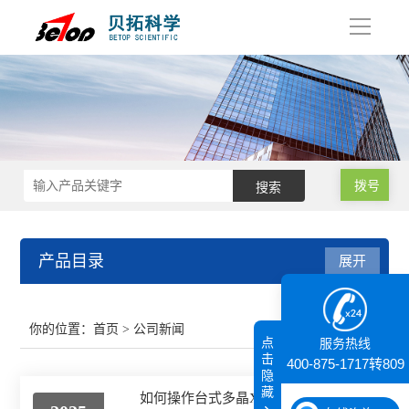
导
航
拨号
产品目录
展开
接触角测量仪
你的位置：
首页
> 公司新闻
点
服务热线
纳米粒度仪
击
400-875-1717转809
隐
藏
如何操作台式多晶X射线衍射仪进行晶体分析？
膜厚仪