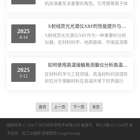
2、自动扫描功能也...
机扮演着至关重要的角色。它凭借等离子体
细粉，以减小颗粒大小对分析结果的影响。
力学测试仪
技术，能有效解决半导体器件制造过程中的
对于液体样品，可将其滴在合适的基底上，
清洁问题，确保产品质量和性能。半导体专
待干燥后形成薄膜进行分析。此外，还需注
用等离子清洗机的工作原理主要基于等离子
表面/界面性能测定仪
X射线荧光光谱仪XRF的性能提升与精度优化
意样品的纯度和均匀性，避免杂质和偏析对
2025
体的特性。它是通过在特定的腔室内产生低
结果产生干扰。二、​​仪器校准​​在使用XRF进
X射线荧光光谱仪XRF作为一种重要的分析
4-14
温等离子体来对半导体材料进行清洗和处
行元...
仪器，在材料科学、地质勘探、环境监测等
理。当设备启动后，工作气体被注入腔室。
众多领域都发挥着关键作用。不断提升其性
在射频电源或其他激励源的作用下，气体分
能和优化精度，对于获得更准确可靠的分析
子被电离分解，形成含有高能电子、离子、
结果至关重要。性能提升方面，先是在设备
如何使用高温接触角测量仪分析高温材料的润湿性？
自由基等活性粒子的等离子体。这些高活性
2025
的设计和制造上不断优化。采用更高强度、
的粒子具有*的化学活性和物理轰击能力。
在材料科学与工程领域，高温材料的润湿性
3-12
更精密的仪器结构，减少外界震动、温度变
它们能够与半导体表面残留的...
研究对于理解材料在高温环境下的界面行
化等因素对仪器的干扰，从而提高数据的稳
为、优化材料性能以及推动相关技术的发展
定性。例如，采用优质的阻尼材料来安装仪
具有重要意义。高温接触角测量仪作为一种
器主体，降低仪器在工作过程中因震动产生
用于测量高温条件下材料润湿性的仪器，提
的位移和噪声，提高测量的准确性。其次，
首页
上一页
下一页
末页
供了准确、可靠的实验手段。一、仪器准备
光源和探测器的性能改进也是提升性能的重
与校准（一）仪器安装与调试在使用之前，
要手段。高性能的X射线...
需要按照仪器制造商的说明进行正确的安装
版权所有 © 2026 广州贝拓科学技术有限公司
备案号：粤ICP备16117500号
技
和调试。确保仪器放置在平稳的工作台上，
术支持：
化工仪器网
管理登陆
GoogleSitemap
避免因振动而影响测量结果。（二）温度校