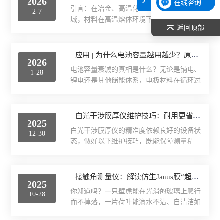
2026
在线咨询
引言：在冶金、高温化工、航空航天等领
2-7
表面张力仪
域，材料在高温熔体环境下的腐蚀问题一直
返回顶部
制约着设备寿命与运行安全。近日，一项材
光谱部件及外设
料研究取得重要进展——通过碳纳米管功能
化改性的MgO基浇注料（CNT-MgO）在
应用 | 为什么电池容量越用越少？原位XRD告诉你：材料“悄悄”变了相！
2026
1723K高温下对熔渣的接触角达到147°，展
拉曼光谱仪
电池容量衰减的真相是什么？无论是钠电、
1-28
现出优异的超疏湿性能和抗腐蚀能力。一、
锂电还是其他储能体系，电极材料在循环过
材料遭遇高温熔体的挑战在钢铁冶金的高
差示/热重/差热/热分析
程中容量衰减一直是研发人员头疼的问题。
炉、航空航天发动机的燃烧室、以及核能系
传统的事后分析往往只能“看到结果”，却无
统的堆芯等及端环境中，材料不断在承受高
红外光谱（IR、傅立叶）
法“捕捉过程”。直到原位XRD技术的出现，
白光干涉膜厚仪维护技巧：耐用更省心
温熔体（如矿渣、熔盐、液态金属）的侵蚀
2025
我们才真正“看”到了材料在充放电过程中的
与渗透。材料的失效往往始于界面，而高温
白光干涉膜厚仪的精准度依赖良好的设备状
扫描探针显微镜/原子力
12-30
动态结构变化。一、XRD分析的核心优势：
润湿性正是决定侵...
态，做好以下维护技巧，既能保障测量精
从“静态”到“动态”NaFeNb（磷酸盐）3，
度，又能延长设备使用寿命。1.光学部件清
激光粒度仪、纳米粒度仪
NFNP材料已被设计为钠离子电池的候选阳
洁养护定期用无尘擦拭纸蘸取专用光学清洁
极材料，因其原始形态结合了Fe（III）和
剂，轻轻擦拭镜头、干涉镜等光学部件表面
接触角测量仪：解读仿生Janus膜“超疏水秘密”
Nb(V)的存在——这些元素在钠插入时可能
低温恒温器
2025
的灰尘和污渍，避免使用普通纸巾或强溶
被还原——使得在合理电位下正式引入...
你知道吗？一只壁虎能在光滑的玻璃上爬行
10-28
剂，防止划伤镜片镀膜。清洁后检查光路是
荧光分光光度计（分子荧光
而不掉落，一片荷叶能滴水不沾、自清洁如
否通畅，确保无遮挡。2.工作台与样品台保
新，如今，科学家模仿这些自然奇迹，造出
养保持工作台和样品台的清洁干燥，避免残