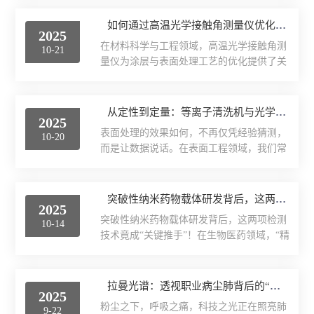
了能高效淡化高盐度海水的“智能膜”。而这
X射线衍射仪（XRD）
留样品碎屑或液体腐蚀台面。定期检查样品
背后，都离不开一台关键设备——接触角测
如何通过高温光学接触角测量仪优化涂层与表面处理？
台移动导轨，按需添加少量专用润滑油，确
2025
量仪！近期发表于《npjCleanWater》的一项
激光光散射仪
保移动顺滑无卡顿，防止导轨磨损影响定位
在材料科学与工程领域，高温光学接触角测
10-21
研究中，沙特阿卜杜拉国王石油与矿业大学
精度。3.环境与运行规范...
量仪为涂层与表面处理工艺的优化提供了关
团队成功研制出一种仿生多层Janus膜，解决
扫描电镜（SEM）
键的技术支持。这种精密仪器通过测量液体
了膜蒸馏技术中膜污染、易脱层、通量低等
在固体表面的接触角变化，揭示了涂层与基
工业级难题。一、研究亮点：-仿壁虎脚掌
电化学工作站
材间的相互作用机制，为提升表面处理效果
从定性到定量：等离子清洗机与光学接触角联用
结构：通过电喷雾技术构建超疏水界面层，
2025
提供了科学依据。一、表面润湿性的精准表
接触角高达151.8°-三层定向润湿设计...
表面处理的效果如何，不再仅凭经验猜测，
10-20
征核心功能在于精确测量不同温度条件下液
X荧光光谱XRF能量色散型
而是让数据说话。在表面工程领域，我们常
体在固体表面的润湿行为。通过观察液滴在
常面临两个核心问题：如何对材料表面进行
涂层表面的铺展状态，研究人员能够定量分
分析仪器-光谱
有效的改性（如清洁、活化）？如何精确、
析涂层的表面能特性。这种能力对于理解涂
定量地评估改性后的效果？等离子清洗机好
突破性纳米药物载体研发背后，这两项检测技术竟成 “关键推手”！
层与基材的结合机理至关重要，因为表面能
透反射率测量仪
2025
地回答了第一个问题，而光学接触角测量仪
的匹配程度直接影响涂层的附着强度和均匀
突破性纳米药物载体研发背后，这两项检测
10-14
则是回答第二个问题的好工具。当二者联
性。在高温环境下，材料的...
技术竟成“关键推手”！在生物医药领域，“精
等离子清洗机
用，便形成了一套*的表面处理与分析闭环
准递送”一直是攻克疾病的核心难题——如
解决方案，将工艺开发与质量控制提升至一
何让药物避开生理屏障、直达病灶并精准释
代理产品
个全新的水平。一、强强联合：当“微观改
放，是科研人员不懈探索的方向。近日，
拉曼光谱：透视职业病尘肺背后的“分子指纹”
造师”遇见“表面评判官”等离子清洗机（微观
2025
《ACSOmega》期刊发表的一项研究给出了
改造师）：利用等离子体对材料表面进行纳
光学显微镜
粉尘之下，呼吸之痛，科技之光正在照亮肺
9-22
新答案：基于β-环糊精的交联纳米颗粒