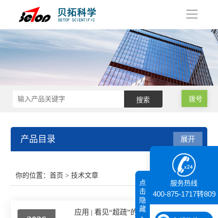
导
航
拨号
产品目录
展开
接触角测量仪
你的位置：
首页
> 技术文章
点
服务热线
纳米粒度仪
击
400-875-1717转809
隐
藏
应用 | 看见“超疏”的力量：高温接触角测试仪——赋能极限工况材料创新
膜厚仪