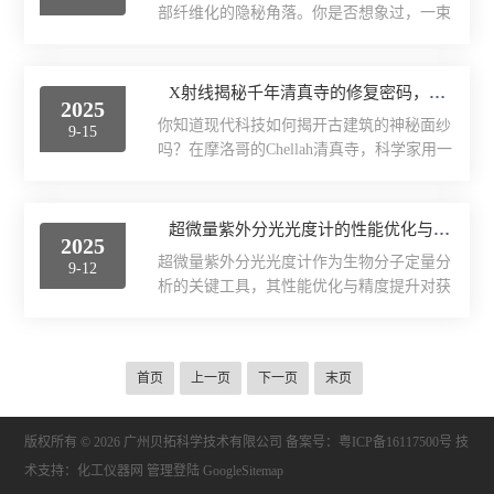
米级的清洁、活化、刻蚀...
部纤维化的隐秘角落。你是否想象过，一束
（CD-CONPs），凭借优异的生物相容性、
力学测试仪
光就能揭示出肺部深处的病变？中国科学家
pH响应降解性和高载药能力，成为很有潜力
利用共聚焦拉曼光谱技术，成功“拍摄”到了
的新型药物递送载体。而这一成果的落地，
煤尘暴露下肺组织的生化变化图谱，为煤工
表面/界面性能测定仪
X射线揭秘千年清真寺的修复密码，原来古人早就懂“自愈”
离不开纳米粒度分析（DLS）与zeta电位分
2025
尘肺病（CWP）的早期诊断和机制研究提供
析技术的全程支撑。一、药物载体的“黄金
你知道现代科技如何揭开古建筑的神秘面纱
9-15
了全新视角。这项研究发表于《PeerJ》期
标准...
吗？在摩洛哥的Chellah清真寺，科学家用一
刊，由安徽理工大学工业粉尘控制与职业健
项“透视眼”技术——X射线荧光光谱分析
康教育部重点实验室团队完成。他们不仅建
（XRF），破解了14世纪石灰砂浆的配方奥
立了煤工尘肺小鼠模型，还系统应用拉曼光
秘，甚至发现了古人隐藏的“自愈”黑科技！
超微量紫外分光光度计的性能优化与精度提升
谱技术精准捕捉了肺纤维化过程中的分子变
2025
今天，就带你看懂XRF如何守护千年文明！
化。01尘肺之痛：看不见的职业健康危机煤
超微量紫外分光光度计作为生物分子定量分
9-12
一、XRF：考古界的“元素探密者”X射线荧
工尘肺病，是由...
析的关键工具，其性能优化与精度提升对获
光光谱分析（XRF）就像一台高精度“元素
得可靠实验数据至关重要。一、在性能优化
扫描仪”，无需破坏样本，就能快速检测材
方面，光学系统设计是核心环节。通过改进
料中的化学成分。原理超简单：用X射线轰
光源稳定性和光路聚焦效率，确保检测信号
击样本，不同元素会发出独特的荧光信号，
首页
上一页
下一页
末页
的强度与一致性，为精准测量奠定基础。检
科学家通过“解码”这些信号，就能知道材
测器灵敏度的提升能捕捉更微弱的紫外吸收
料...
信号，扩展仪器的动态检测范围。样品承载
版权所有 © 2026 广州贝拓科学技术有限公司
备案号：粤ICP备16117500号
技
系统的微型化设计不仅减少样本消耗，还通
术支持：
化工仪器网
管理登陆
GoogleSitemap
过优化接触界面降低背景干扰。智能化温控